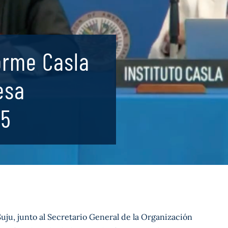
orme Casla
esa
25
uju, junto al Secretario General de la Organización