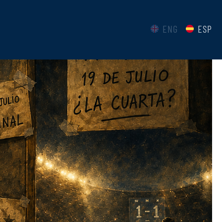
ENG
ESP